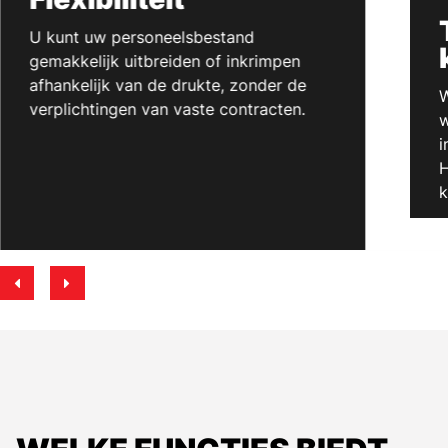
U kunt uw personeelsbestand
gemakkelijk uitbreiden of inkrimpen
afhankelijk van de drukte, zonder de
W
verplichtingen van vaste contracten.
w
i
H
k