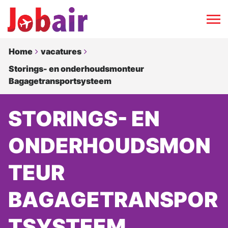
Home
vacatures
Storings- en onderhoudsmonteur
Bagagetransportsysteem
STORINGS- EN
ONDERHOUDSMON
TEUR
BAGAGETRANSPOR
TSYSTEEM