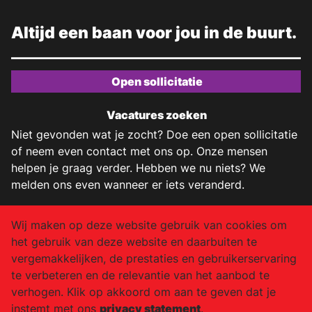
Altijd een baan voor jou in de buurt.
Open sollicitatie
Vacatures zoeken
Niet gevonden wat je zocht? Doe een open sollicitatie
of neem even contact met ons op. Onze mensen
helpen je graag verder. Hebben we nu niets? We
melden ons even wanneer er iets veranderd.
+31 (0)20 2141 522
Wij maken op deze website gebruik van cookies om
het gebruik van deze website en daarbuiten te
info@job-air.nl
vergemakkelijken, de prestaties en gebruikerservaring
Facebook
te verbeteren en de relevantie van het aanbod te
verhogen. Klik op akkoord om aan te geven dat je
Instagram
instemt met ons
privacy statement
.