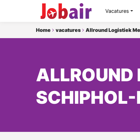
Vacatures
Home
vacatures
Allround Logistiek M
ALLROUND 
SCHIPHOL-