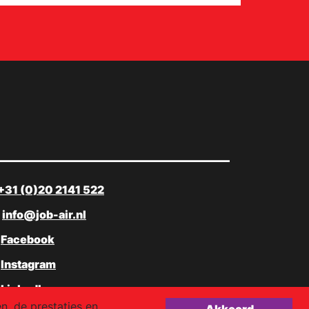
+31 (0)20 2141 522
info@job-air.nl
Facebook
Instagram
LinkedIn
, de prestaties en