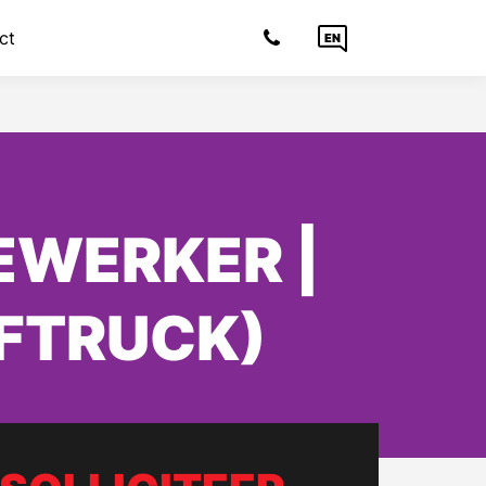
ct
EN
EWERKER |
EFTRUCK)