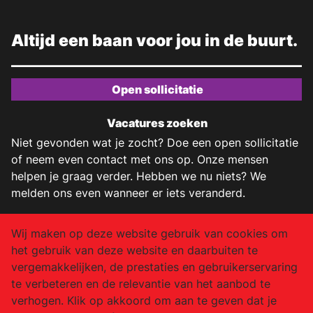
Altijd een baan voor jou in de buurt.
Open sollicitatie
Vacatures zoeken
Niet gevonden wat je zocht? Doe een open sollicitatie
of neem even contact met ons op. Onze mensen
helpen je graag verder. Hebben we nu niets? We
melden ons even wanneer er iets veranderd.
+31 (0)20 2141 522
Wij maken op deze website gebruik van cookies om
het gebruik van deze website en daarbuiten te
info@job-air.nl
vergemakkelijken, de prestaties en gebruikerservaring
Facebook
te verbeteren en de relevantie van het aanbod te
verhogen. Klik op akkoord om aan te geven dat je
Instagram